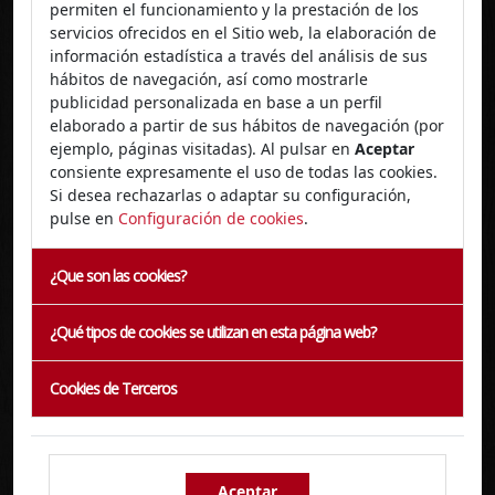
permiten el funcionamiento y la prestación de los
II International Congress of DAO Deficiency
servicios ofrecidos en el Sitio web, la elaboración de
información estadística a través del análisis de sus
Online
hábitos de navegación, así como mostrarle
publicidad personalizada en base a un perfil
17/11/2022 - 17/11/2022
elaborado a partir de sus hábitos de navegación (por
ejemplo, páginas visitadas). Al pulsar en
Aceptar
consiente expresamente el uso de todas las cookies.
Si desea rechazarlas o adaptar su configuración,
pulse en
Configuración de cookies
.
¿Que son las cookies?
¿Qué tipos de cookies se utilizan en esta página web?
2as Jornadas Nacionales de Dolor y Cuidados
Cookies de Terceros
Paliativos SEMERGEN
Sanlúcar de Barrameda