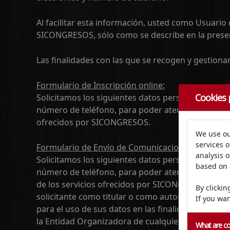
Al facilitar esta información, usted como Usuari
SICONGRESOS, sólo como se describe en la present
Las finalidades con las que se recogen y gestion
Formulario de Inscripción online:
Cookies 
Solicitamos los siguientes datos personales: nombr
número de teléfono, para poder atender las solici
ofrecidos por SICONGRESOS.
We use ou
services o
Formulario de Envío de Comunicaciones:
analysis 
Solicitamos los siguientes datos personales: nombr
based on 
número de teléfono, para poder atender las solic
de los servicios ofrecidos por SICONGRESOS. Proc
By clicki
solicitante como titular o como autor facilita da
If you wan
para el uso de sus datos en las finalidades desc
la Entidad Organizadora de cualquier responsabil
What are co