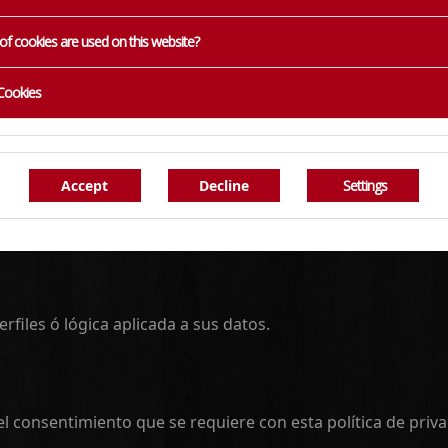
of cookies are used on this website?
e, apellidos, DNI, población, provincia, dirección, país, cód
tudes de consulta remitidas, tramitar sus solicitudes de r
 Cookies
RESOS .
Settings
n mientras se mantenga la relación con la entidad y no se 
ecidos por las normativas que les puedan ser de aplicación.
files ó lógica aplicada a sus datos.
el consentimiento que se requiere con esta política de priva