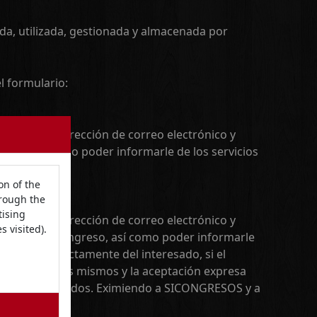
da, utilizada, gestionada y almacenada por
l formulario:
igo postal, dirección de correo electrónico y
greso, así como poder informarle de los servicios
on of the
hrough the
tising
igo postal, dirección de correo electrónico y
 visited).
enviadas al congreso, así como poder informarle
oceden directamente del interesado, si el
timiento de los mismos y la aceptación expresa
r a los interesados. Eximiendo a SICONGRESOS y a