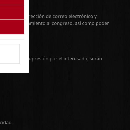
igo postal, dirección de correo electrónico y
eservas de alojamiento al congreso, así como poder
solicite su supresión por el interesado, serán
cidad.