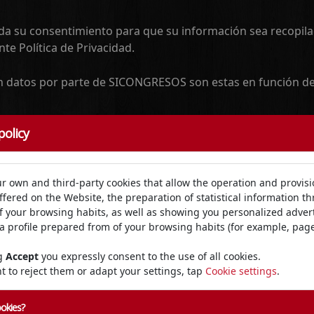
o da su consentimiento para que su información sea recopila
e Política de Privacidad.
an datos por parte de SICONGRESOS son estas en función de
policy
e, apellidos, DNI, población, provincia, dirección, país, cód
tudes de consulta remitidas, tramitar su inscripción al con
r own and third-party cookies that allow the operation and provisi
ffered on the Website, the preparation of statistical information t
of your browsing habits, as well as showing you personalized adver
e, apellidos, DNI, población, provincia, dirección, país, cód
a profile prepared from of your browsing habits (for example, pages
itudes de consulta remitidas, tramitar las comunicaciones 
edencia de los datos: Los datos personales que tratamos pr
ng
Accept
you expressly consent to the use of all cookies.
tos de tercero, manifiesta contar previamente con el consen
t to reject them or adapt your settings, tap
Cookie settings
.
ritas en el presente documento que debe de darse a conoce
idad en este sentido.
okies?