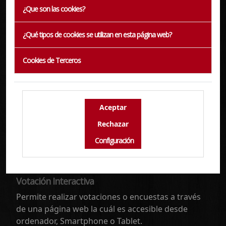
¿Que son las cookies?
¿Qué tipos de cookies se utilizan en esta página web?
Cookies de Terceros
Configuración
Votación Interactiva
Permite realizar votaciones o encuestas a través
de una página web la cuál es accesible desde
ordenador, Smartphone o Tablet.