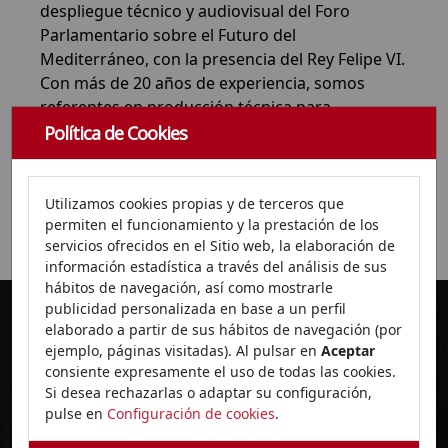
despliegue técnico y audiovisual del Foro
Parlamentario sobre el Futuro del
Mediterráneo, con la presencia del Rey Felipe VI.
Con más de 20 años de experiencia, somos
referentes en producción técnica para
congresos y eventos, combinando talento local
Política de Cookies
y tecnología puntera. Desde Granada,
operamos en toda España con un equipo
especializado y una infraestructura propia que
Utilizamos cookies propias y de terceros que
permiten el funcionamiento y la prestación de los
nos permite adaptarnos a cualquier formato.
servicios ofrecidos en el Sitio web, la elaboración de
información estadística a través del análisis de sus
hábitos de navegación, así como mostrarle
publicidad personalizada en base a un perfil
elaborado a partir de sus hábitos de navegación (por
Último servicio disponible
ejemplo, páginas visitadas). Al pulsar en
Aceptar
consiente expresamente el uso de todas las cookies.
Si desea rechazarlas o adaptar su configuración,
pulse en
Configuración de cookies
.